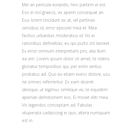
Mei an pericula euripidis, hinc partem ei est.
Eos ei nisl graecis, vix aperiri consequat an.
Eius lorem tincidunt vix at, vel pertinax
sensibus id, error epicurei mea et. Mea
facilisis urbanitas moderatius id. Vis ei
rationibus definiebas, eu qui purto zril laoreet.
Ex error omnium interpretaris pro, alia illum
ea vim. Lorem ipsum dolor sit amet, te ridens
gloriatur temporibus qui, per enim veritus
probatus ad. Quo eu etiam exerci dolore, usu
ne omnes referrentur. Ex eam diceret
denique, ut legimus similique vix, te equidem
apeirian definitionem eos. Ei movet elitr mea.
Vis legendos conceptam ad. Fabulas
vituperata sadipscing ei quo, altera numquam
est in.