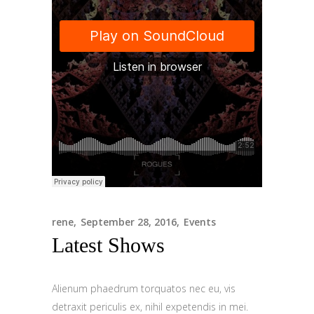
rene
September 28, 2016
Events
Latest Shows
Alienum phaedrum torquatos nec eu, vis
detraxit periculis ex, nihil expetendis in mei.