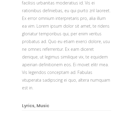
facilisis urbanitas moderatius id. Vis ei
rationibus definiebas, eu qui purto zril laoreet.
Ex error omnium interpretaris pro, alia illum
ea vim. Lorem ipsum dolor sit amet, te ridens
gloriatur temporibus qui, per enim veritus
probatus ad. Quo eu etiam exerci dolore, usu
ne omnes referrentur. Ex eam diceret
denique, ut legimus similique vix, te equidem
apeirian definitionem eos. Ei movet elitr mea.
Vis legendos conceptam ad. Fabulas
vituperata sadipscing ei quo, altera numquam
est in.
Lyrics
,
Music