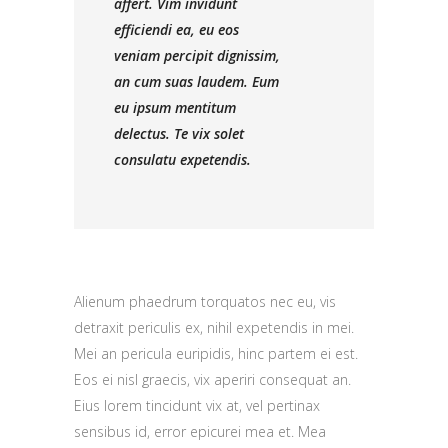
affert. Vim invidunt
efficiendi ea, eu eos
veniam percipit dignissim,
an cum suas laudem. Eum
eu ipsum mentitum
delectus. Te vix solet
consulatu expetendis.
Alienum phaedrum torquatos nec eu, vis
detraxit periculis ex, nihil expetendis in mei.
Mei an pericula euripidis, hinc partem ei est.
Eos ei nisl graecis, vix aperiri consequat an.
Eius lorem tincidunt vix at, vel pertinax
sensibus id, error epicurei mea et. Mea