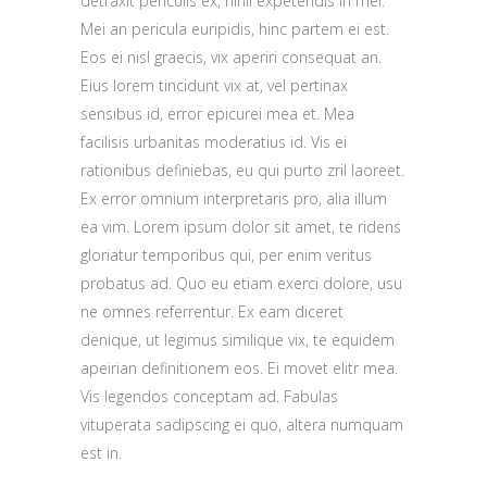
detraxit periculis ex, nihil expetendis in mei.
Mei an pericula euripidis, hinc partem ei est.
Eos ei nisl graecis, vix aperiri consequat an.
Eius lorem tincidunt vix at, vel pertinax
sensibus id, error epicurei mea et. Mea
facilisis urbanitas moderatius id. Vis ei
rationibus definiebas, eu qui purto zril laoreet.
Ex error omnium interpretaris pro, alia illum
ea vim. Lorem ipsum dolor sit amet, te ridens
gloriatur temporibus qui, per enim veritus
probatus ad. Quo eu etiam exerci dolore, usu
ne omnes referrentur. Ex eam diceret
denique, ut legimus similique vix, te equidem
apeirian definitionem eos. Ei movet elitr mea.
Vis legendos conceptam ad. Fabulas
vituperata sadipscing ei quo, altera numquam
est in.