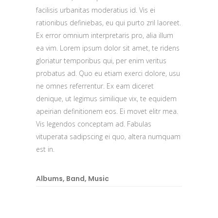
facilisis urbanitas moderatius id. Vis ei
rationibus definiebas, eu qui purto zril laoreet.
Ex error omnium interpretaris pro, alia illum
ea vim. Lorem ipsum dolor sit amet, te ridens
gloriatur temporibus qui, per enim veritus
probatus ad. Quo eu etiam exerci dolore, usu
ne omnes referrentur. Ex eam diceret
denique, ut legimus similique vix, te equidem
apeirian definitionem eos. Ei movet elitr mea.
Vis legendos conceptam ad. Fabulas
vituperata sadipscing ei quo, altera numquam
est in.
Albums
,
Band
,
Music