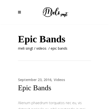
Epic Bands
meli singt
/
videos
/
epic bands
September 23, 2016
Videos
Epic Bands
Alienum phaedrum torquatos nec eu, vis