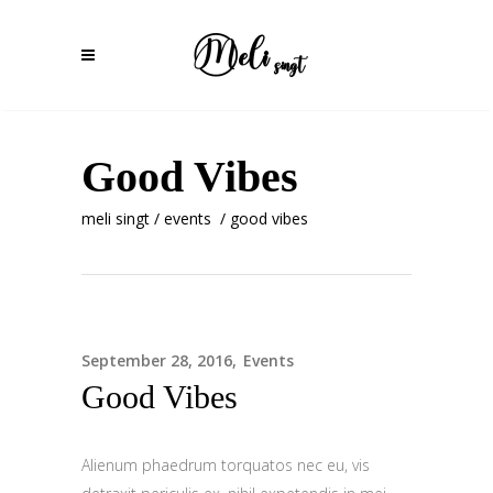
Good Vibes
meli singt
/
events
/
good vibes
September 28, 2016
Events
Good Vibes
Alienum phaedrum torquatos nec eu, vis