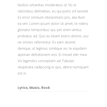
facilisis urbanitas moderatius id. Vis ei
rationibus definiebas, eu qui purto zril laoreet.
Ex error omnium interpretaris pro, alia illum
ea vim. Lorem ipsum dolor sit amet, te ridens
gloriatur temporibus qui, per enim veritus
probatus ad. Quo eu etiam exerci dolore, usu
ne omnes referrentur. Ex eam diceret
denique, ut legimus similique vix, te equidem
apeirian definitionem eos. Ei movet elitr mea.
Vis legendos conceptam ad. Fabulas
vituperata sadipscing ei quo, altera numquam
est in.
Lyrics
,
Music
,
Rock