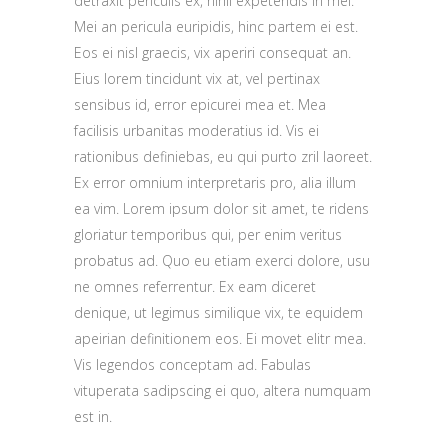
detraxit periculis ex, nihil expetendis in mei.
Mei an pericula euripidis, hinc partem ei est.
Eos ei nisl graecis, vix aperiri consequat an.
Eius lorem tincidunt vix at, vel pertinax
sensibus id, error epicurei mea et. Mea
facilisis urbanitas moderatius id. Vis ei
rationibus definiebas, eu qui purto zril laoreet.
Ex error omnium interpretaris pro, alia illum
ea vim. Lorem ipsum dolor sit amet, te ridens
gloriatur temporibus qui, per enim veritus
probatus ad. Quo eu etiam exerci dolore, usu
ne omnes referrentur. Ex eam diceret
denique, ut legimus similique vix, te equidem
apeirian definitionem eos. Ei movet elitr mea.
Vis legendos conceptam ad. Fabulas
vituperata sadipscing ei quo, altera numquam
est in.