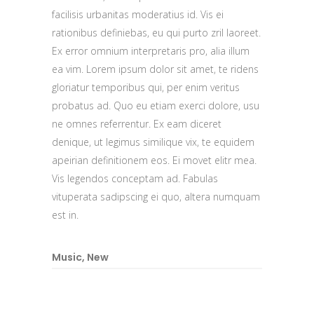
facilisis urbanitas moderatius id. Vis ei
rationibus definiebas, eu qui purto zril laoreet.
Ex error omnium interpretaris pro, alia illum
ea vim. Lorem ipsum dolor sit amet, te ridens
gloriatur temporibus qui, per enim veritus
probatus ad. Quo eu etiam exerci dolore, usu
ne omnes referrentur. Ex eam diceret
denique, ut legimus similique vix, te equidem
apeirian definitionem eos. Ei movet elitr mea.
Vis legendos conceptam ad. Fabulas
vituperata sadipscing ei quo, altera numquam
est in.
Music
,
New