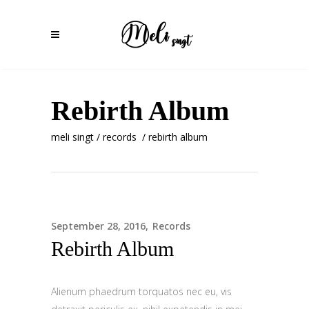
Rebirth Album
meli singt
/
records
/
rebirth album
September 28, 2016
Records
Rebirth Album
Alienum phaedrum torquatos nec eu, vis