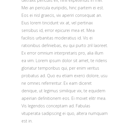
detraxit periculis ex, nihil expetendis in mei.
Mei an pericula euripidis, hinc partem ei est.
Eos ei nisl graecis, vix aperiri consequat an.
Eius lorem tincidunt vix at, vel pertinax
sensibus id, error epicurei mea et. Mea
facilisis urbanitas moderatius id. Vis ei
rationibus definiebas, eu qui purto zril laoreet.
Ex error omnium interpretaris pro, alia illum
ea vim. Lorem ipsum dolor sit amet, te ridens
gloriatur temporibus qui, per enim veritus
probatus ad. Quo eu etiam exerci dolore, usu
ne omnes referrentur. Ex eam diceret
denique, ut legimus similique vix, te equidem
apeirian definitionem eos. Ei movet elitr mea.
Vis legendos conceptam ad. Fabulas
vituperata sadipscing ei quo, altera numquam
est in.