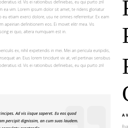
deratius id. Vis ei rationibus definiebas, eu qui purto zril
lum ea vim. Lorem ipsum dolor sit amet, te ridens gloriatur
o eu etiam exerci dolore, usu ne omnes referrentur. Ex eam
em apeirian definitionem eos. Ei movet elitr mea. Vis
cing ei quo, altera numquam est in.
iculis ex, nihil expetendis in mei. Mei an pericula euripidis,
consequat an. Eius lorem tincidunt vix at, vel pertinax sensibus
deratius id. Vis ei rationibus definiebas, eu qui purto zril
incipes. Ad vis iisque saperet. Eu eos quod
A 
niam percipit dignissim, an cum suas laudem.
Ry