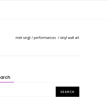
HERZENSWORTE
FAQ´S
KONTAKT
meli singt
/
performances
/
vinyl wall art
earch
SEARCH