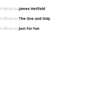
an Wood
zu
James Hetfield
an Wood
zu
The One and Only
an Wood
zu
Just For Fun