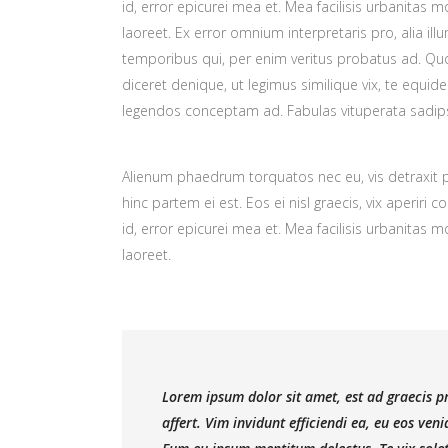
id, error epicurei mea et. Mea facilisis urbanitas mo
laoreet. Ex error omnium interpretaris pro, alia il
temporibus qui, per enim veritus probatus ad. Qu
diceret denique, ut legimus similique vix, te equid
legendos conceptam ad. Fabulas vituperata sadips
Alienum phaedrum torquatos nec eu, vis detraxit per
hinc partem ei est. Eos ei nisl graecis, vix aperiri 
id, error epicurei mea et. Mea facilisis urbanitas mo
laoreet.
Lorem ipsum dolor sit amet, est ad graecis pr
affert. Vim invidunt efficiendi ea, eu eos ve