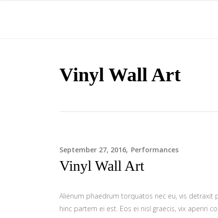
Vinyl Wall Art
September 27, 2016
Performances
Vinyl Wall Art
Alienum phaedrum torquatos nec eu, vis detraxit per
hinc partem ei est. Eos ei nisl graecis, vix aperiri 