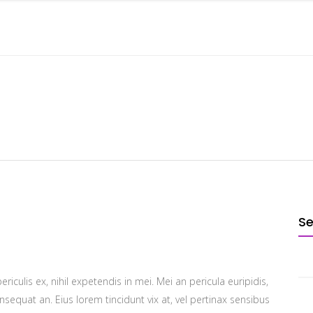
STARTSEITE
ÜBER MICH
HÖRPROBEN
S
iculis ex, nihil expetendis in mei. Mei an pericula euripidis,
consequat an. Eius lorem tincidunt vix at, vel pertinax sensibus