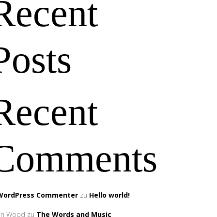
Recent
Posts
Recent
Comments
WordPress Commenter
zu
Hello world!
an Wood
zu
The Words and Music