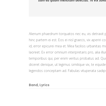
Eum eu ipsum mentitum delectus. Te vix solet
Alienum phaedrum torquatos nec eu, vis detraxit per
hinc partem ei est. Eos ei nisl graecis, vix aperiri 
id, error epicurei mea et. Mea facilisis urbanitas mo
laoreet. Ex error omnium interpretaris pro, alia il
temporibus qui, per enim veritus probatus ad. Qu
diceret denique, ut legimus similique vix, te equid
legendos conceptam ad. Fabulas vituperata sadips
Band
,
Lyrics