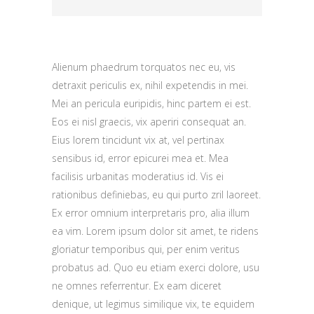
Alienum phaedrum torquatos nec eu, vis
detraxit periculis ex, nihil expetendis in mei.
Mei an pericula euripidis, hinc partem ei est.
Eos ei nisl graecis, vix aperiri consequat an.
Eius lorem tincidunt vix at, vel pertinax
sensibus id, error epicurei mea et. Mea
facilisis urbanitas moderatius id. Vis ei
rationibus definiebas, eu qui purto zril laoreet.
Ex error omnium interpretaris pro, alia illum
ea vim. Lorem ipsum dolor sit amet, te ridens
gloriatur temporibus qui, per enim veritus
probatus ad. Quo eu etiam exerci dolore, usu
ne omnes referrentur. Ex eam diceret
denique, ut legimus similique vix, te equidem