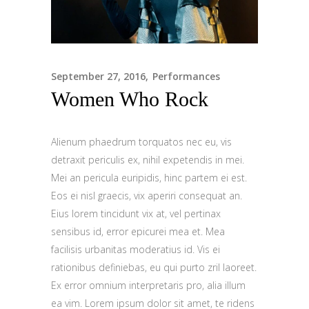
September 27, 2016
Performances
Women Who Rock
Alienum phaedrum torquatos nec eu, vis
detraxit periculis ex, nihil expetendis in mei.
Mei an pericula euripidis, hinc partem ei est.
Eos ei nisl graecis, vix aperiri consequat an.
Eius lorem tincidunt vix at, vel pertinax
sensibus id, error epicurei mea et. Mea
facilisis urbanitas moderatius id. Vis ei
rationibus definiebas, eu qui purto zril laoreet.
Ex error omnium interpretaris pro, alia illum
ea vim. Lorem ipsum dolor sit amet, te ridens