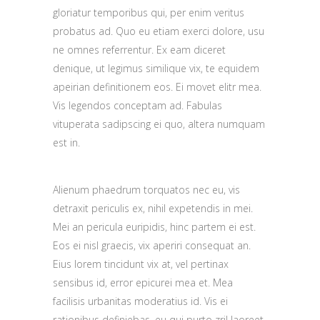
gloriatur temporibus qui, per enim veritus
probatus ad. Quo eu etiam exerci dolore, usu
ne omnes referrentur. Ex eam diceret
denique, ut legimus similique vix, te equidem
apeirian definitionem eos. Ei movet elitr mea.
Vis legendos conceptam ad. Fabulas
vituperata sadipscing ei quo, altera numquam
est in.
Alienum phaedrum torquatos nec eu, vis
detraxit periculis ex, nihil expetendis in mei.
Mei an pericula euripidis, hinc partem ei est.
Eos ei nisl graecis, vix aperiri consequat an.
Eius lorem tincidunt vix at, vel pertinax
sensibus id, error epicurei mea et. Mea
facilisis urbanitas moderatius id. Vis ei
rationibus definiebas, eu qui purto zril laoreet.