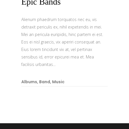
Epic Bands
Alienum phaedrum torquatos nec eu, vis
detraxit periculis ex, nihil expetendis in mei.
Mei an pericula euripidis, hinc partem ei est.
Eos ei nisl graecis, vix aperiri consequat an.
Eius lorem tincidunt vix at, vel pertinax
sensibus id, error epicurei mea et. Mea
facilisis urbanitas...
Albums
,
Band
,
Music