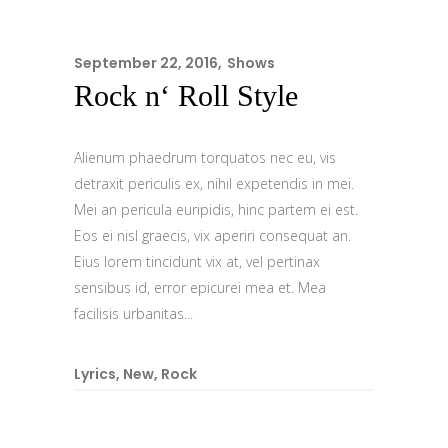
September 22, 2016
Shows
Rock n‘ Roll Style
Alienum phaedrum torquatos nec eu, vis
detraxit periculis ex, nihil expetendis in mei.
Mei an pericula euripidis, hinc partem ei est.
Eos ei nisl graecis, vix aperiri consequat an.
Eius lorem tincidunt vix at, vel pertinax
sensibus id, error epicurei mea et. Mea
facilisis urbanitas...
Lyrics
,
New
,
Rock