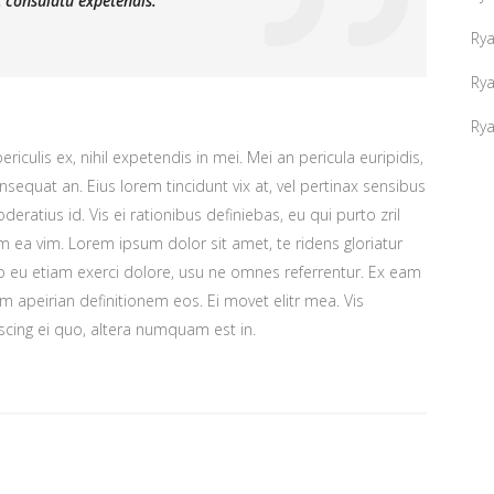
 consulatu expetendis.
Ry
Ry
Ry
iculis ex, nihil expetendis in mei. Mei an pericula euripidis,
consequat an. Eius lorem tincidunt vix at, vel pertinax sensibus
deratius id. Vis ei rationibus definiebas, eu qui purto zril
lum ea vim. Lorem ipsum dolor sit amet, te ridens gloriatur
o eu etiam exerci dolore, usu ne omnes referrentur. Ex eam
em apeirian definitionem eos. Ei movet elitr mea. Vis
cing ei quo, altera numquam est in.