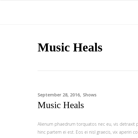
Music Heals
September 28, 2016
Shows
Music Heals
Alienum phaedrum torquatos nec eu, vis detraxit per
hinc partem ei est. Eos ei nisl graecis, vix aperiri 