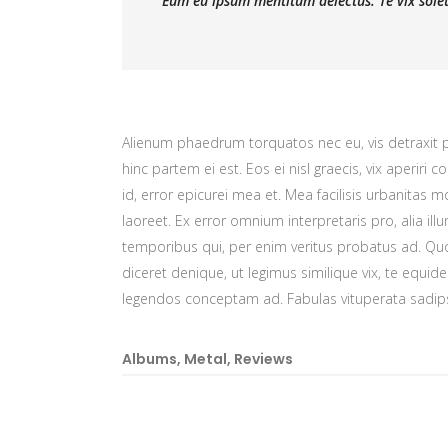
Eum eu ipsum mentitum delectus. Te vix solet
Alienum phaedrum torquatos nec eu, vis detraxit per
hinc partem ei est. Eos ei nisl graecis, vix aperiri 
id, error epicurei mea et. Mea facilisis urbanitas mo
laoreet. Ex error omnium interpretaris pro, alia il
temporibus qui, per enim veritus probatus ad. Qu
diceret denique, ut legimus similique vix, te equid
legendos conceptam ad. Fabulas vituperata sadips
Albums
,
Metal
,
Reviews