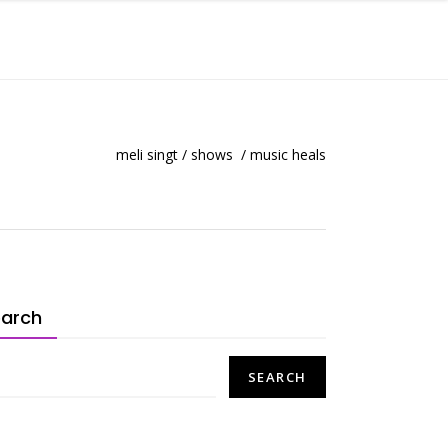
HERZENSWORTE
FAQ´S
KONTAKT
meli singt
/
shows
/
music heals
earch
SEARCH