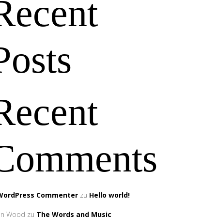
Recent
Posts
Recent
Comments
WordPress Commenter
zu
Hello world!
an Wood
zu
The Words and Music