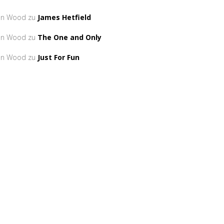
an Wood
zu
James Hetfield
an Wood
zu
The One and Only
an Wood
zu
Just For Fun