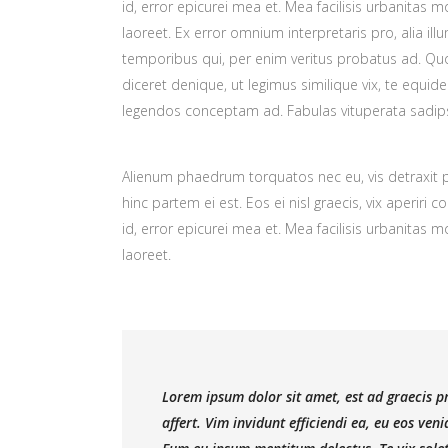
id, error epicurei mea et. Mea facilisis urbanitas mo
laoreet. Ex error omnium interpretaris pro, alia il
temporibus qui, per enim veritus probatus ad. Qu
diceret denique, ut legimus similique vix, te equid
legendos conceptam ad. Fabulas vituperata sadips
Alienum phaedrum torquatos nec eu, vis detraxit per
hinc partem ei est. Eos ei nisl graecis, vix aperiri 
id, error epicurei mea et. Mea facilisis urbanitas mo
laoreet.
Lorem ipsum dolor sit amet, est ad graecis pr
affert. Vim invidunt efficiendi ea, eu eos ve