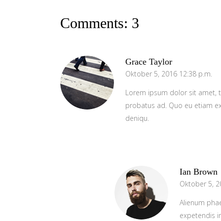
Comments: 3
Grace Taylor
Oktober 5, 2016 12:38 p.m.
Lorem ipsum dolor sit amet, t
probatus ad. Quo eu etiam ex
deniqu.
Ian Brown
Oktober 5, 2
Alienum phaed
expetendis in