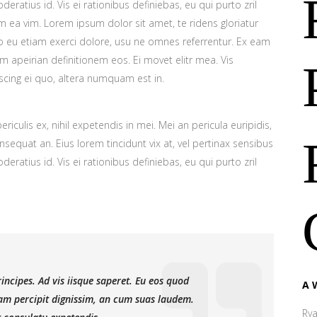
deratius id. Vis ei rationibus definiebas, eu qui purto zril
lum ea vim. Lorem ipsum dolor sit amet, te ridens gloriatur
o eu etiam exerci dolore, usu ne omnes referrentur. Ex eam
em apeirian definitionem eos. Ei movet elitr mea. Vis
cing ei quo, altera numquam est in.
iculis ex, nihil expetendis in mei. Mei an pericula euripidis,
consequat an. Eius lorem tincidunt vix at, vel pertinax sensibus
deratius id. Vis ei rationibus definiebas, eu qui purto zril
incipes. Ad vis iisque saperet. Eu eos quod
A 
niam percipit dignissim, an cum suas laudem.
Ry