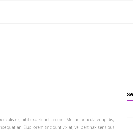
STARTSEITE
ÜBER MICH
HÖRPROBEN
S
iculis ex, nihil expetendis in mei. Mei an pericula euripidis,
consequat an. Eius lorem tincidunt vix at, vel pertinax sensibus